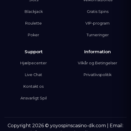
Blackjack
Gratis Spins
Roulette
VIP-program
Poker
Turneringer
Support
Information
Hjælpecenter
Vilkår og Betingelser
Live Chat
Privatlivspolitik
Kontakt os
Ansvarligt Spil
Copyright 2026 © yoyospinscasino-dk.com | Email: