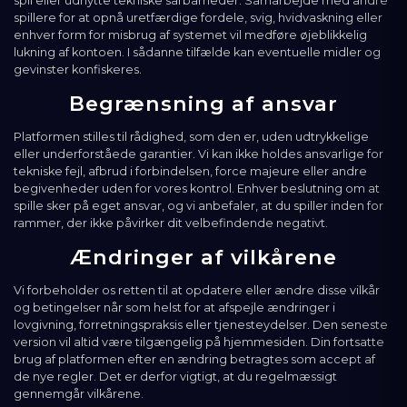
spil eller udnytte tekniske sårbarheder. Samarbejde med andre
spillere for at opnå uretfærdige fordele, svig, hvidvaskning eller
enhver form for misbrug af systemet vil medføre øjeblikkelig
lukning af kontoen. I sådanne tilfælde kan eventuelle midler og
gevinster konfiskeres.
Begrænsning af ansvar
Platformen stilles til rådighed, som den er, uden udtrykkelige
eller underforståede garantier. Vi kan ikke holdes ansvarlige for
tekniske fejl, afbrud i forbindelsen, force majeure eller andre
begivenheder uden for vores kontrol. Enhver beslutning om at
spille sker på eget ansvar, og vi anbefaler, at du spiller inden for
rammer, der ikke påvirker dit velbefindende negativt.
Ændringer af vilkårene
Vi forbeholder os retten til at opdatere eller ændre disse vilkår
og betingelser når som helst for at afspejle ændringer i
lovgivning, forretningspraksis eller tjenesteydelser. Den seneste
version vil altid være tilgængelig på hjemmesiden. Din fortsatte
brug af platformen efter en ændring betragtes som accept af
de nye regler. Det er derfor vigtigt, at du regelmæssigt
gennemgår vilkårene.