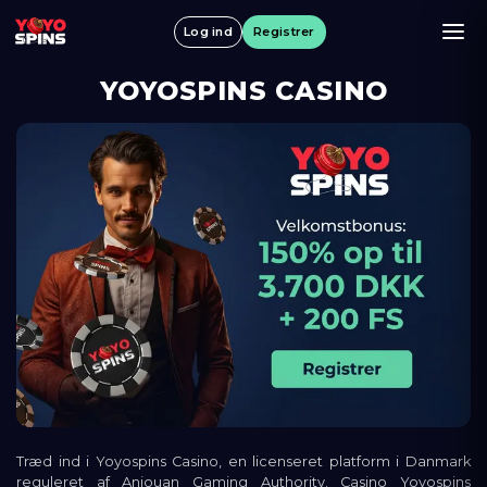
Log ind
Registrer
YOYOSPINS CASINO
Træd ind i Yoyospins Casino, en licenseret platform i Danmark
reguleret af Anjouan Gaming Authority. Casino Yoyospins