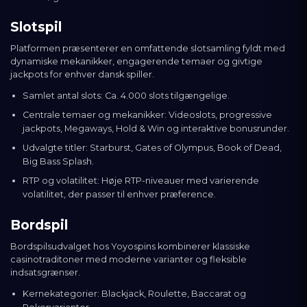
Fisherman's Luck
Golden Shower
WAZDAN
NOLIMITCITY
Slotspil
Platformen præsenterer en omfattende slotsamling fyldt med
dynamiske mekanikker, engagerende temaer og givtige
jackpots for enhver dansk spiller.
Samlet antal slots: Ca. 4.000 slots tilgængelige.
Centrale temaer og mekanikker: Videoslots, progressive
jackpots, Megaways, Hold & Win og interaktive bonusrunder.
Udvalgte titler: Starburst, Gates of Olympus, Book of Dead,
Big Bass Splash.
RTP og volatilitet: Høje RTP-niveauer med varierende
volatilitet, der passer til enhver præference.
Bordspil
Bordspilsudvalget hos Yoyospins kombinerer klassiske
casinotraditoner med moderne varianter og fleksible
indsatsgrænser.
Kernekategorier: Blackjack, Roulette, Baccarat og