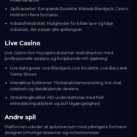
Pokervarianter.
Spillvarianter: Europæisk Roulette, Klassisk Blackjack, Casino
Hold'em i flere formater.
Indsatsfleksibilitet: Muligheder for både lave og høje
indsatser, der passer alle spillertyper.
Live Casino
Live Casino hos Yoyospins streamer realtidsaction med
professionelle dealere og fordybende HD-dækning.
Live-kategorier: Live Blackjack, Live Roulette, Live Baccarat,
Game Shows.
Interaktive funktioner: Flerkanals kameravisning, live chat,
sidebets og dansktalende dealere.
Streamingkvalitet: HD-understøttelse med fuld
enhedskompatibilitet og 24/7 tilgængelighed.
Andre spil
Platformen udvider sit spiluniversum med yderligere formater
designet til hurtige sessioner og nicheinteresser.